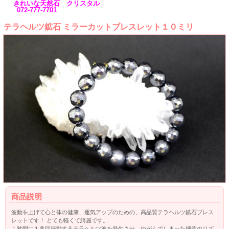
きれいな天然石 クリスタル
072-777-7701
テラヘルツ鉱石 ミラーカットブレスレット１０ミリ
商品説明
波動を上げて心と体の健康、運気アップのための、高品質テラヘルツ鉱石ブレス
レットです！ とても軽くて綺麗です。
１秒間に１兆回振動するテラヘルツ波を発生させ、ゆがんでしまった細胞のリズ