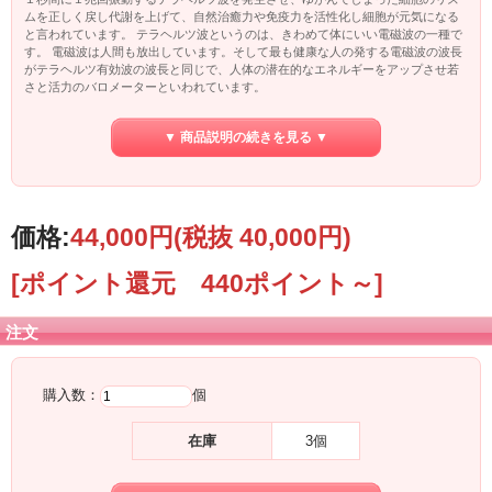
ムを正しく戻し代謝を上げて、自然治癒力や免疫力を活性化し細胞が元気になる
と言われています。 テラヘルツ波というのは、きわめて体にいい電磁波の一種で
す。 電磁波は人間も放出しています。そして最も健康な人の発する電磁波の波長
がテラヘルツ有効波の波長と同じで、人体の潜在的なエネルギーをアップさせ若
さと活力のバロメーターといわれています。
▼ 商品説明の続きを見る ▼
価格:
44,000円
(税抜 40,000円)
[ポイント還元 440ポイント～]
注文
購入数：
個
在庫
3個