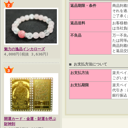
返品期限・条件
商品到着
それを過
ご了承く
返品送料
お客様都
は当社負
不良品
万一不良
たは同等
商品到着
魅力の逸品インカローズ
と返品交
4,000円(税抜 3,636円)
■ お支払方法について
お支払方法
楽天ペイ
ございま
お支払期限
楽天ペイ
代引き：
銀行振込
開運カード・金運・財運を呼ぶ
財神到