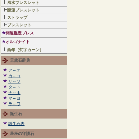
風水ブレスレット
開運ブレスレット
ストラップ
ブレスレット
開運鑑定ブレス
オルゴナイト
酉年（梵字カーン）
天然石辞典
ア～オ
カ～コ
サ～ソ
タ～ト
ナ～ホ
マ～ヨ
ラ～ワ
誕生石
誕生石表
星座の守護石