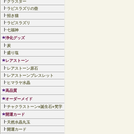
クラスター
ラピスラズリの壺
招き猫
ラピスラズリ
七福神
浄化グッズ
炭
盛り塩
レアストーン
レアストーン原石
レアストーンブレスレット
ヒマラヤ水晶
高品質
オーダーメイド
チャクラストーン+誕生石+梵字
開運カード
天然水晶丸玉
開運カード