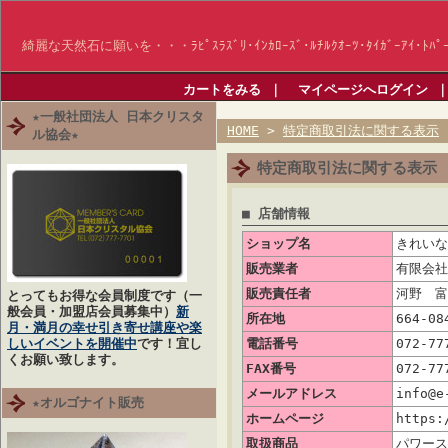
綺麗な天然石に願いを・・・ﾗﾋﾟｽﾗｽﾞﾘ･ｲﾝｶﾛｰｽﾞ･ﾙﾁﾙｸｵｰﾂ･ﾀｲｶﾞｰｱｲ･ﾄﾊﾟｰ
カートをみる
｜
マイページへログイン
★一般社団法人 日本クリスタ
HOME
>
特定商取引法に関する表示
ル協会★
特定商取引法に関する表示
■ 店舗情報
ショップ名
きれいな
販売業者
有限会社
販売責任者
河野 富
とってもお得な会員制度です（
一
般会員・加盟店会員募集中）
新
所在地
664-0
月・満月の幸せ引き寄せ講座や楽
しいイベントを開催中
です！宜し
電話番号
072-77
くお願い致します。
FAX番号
072-77
メールアドレス
info@e
★オルゴナイト販売
ホームページ
https:
取扱商品
パワース