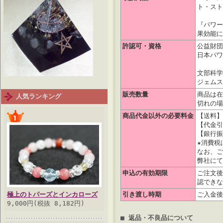
ト・スト
『パワー
果効能に
許認可・資格
公益財団
日本パワ
文部科学
ジェム
販売数量
商品は在
人気ランキング
切れの場
商品代金以外の必要料金
【送料】
【代金引
【銀行振
★消費税
なお、ご
弊社にて
申込の有効期限
ご注文後
認できな
極上のトパーズとインカローズ
引き渡し時期
ご入金後
9,000円(税抜 8,182円)
■ 返品・不良品について