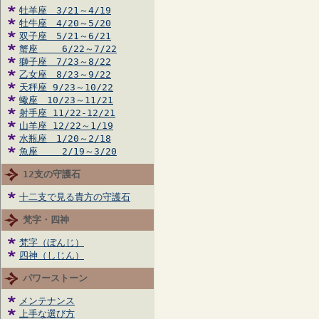
牡羊座 3/21～4/19
牡牛座 4/20～5/20
双子座 5/21～6/21
蟹座 6/22～7/22
獅子座 7/23～8/22
乙女座 8/23～9/22
天秤座 9/23～10/22
蠍座 10/23～11/21
射手座 11/22-12/21
山羊座 12/22～1/19
水瓶座 1/20～2/18
魚座 2/19～3/20
12支の守護石
十二支で見る貴方の守護石
梵字・四神
梵字（ぼんじ）
四神（しじん）
パワーストーン
メンテナンス
上手な選び方