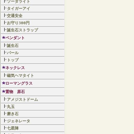
ソーダライト
タイガーアイ
交通安全
お守り300円
誕生石ストラップ
ペンダント
誕生石
パール
トップ
ネックレス
磁気ヘマタイト
ローマングラス
置物 原石
アメジストドーム
丸玉
磨き石
ジェネレータ
七星陣