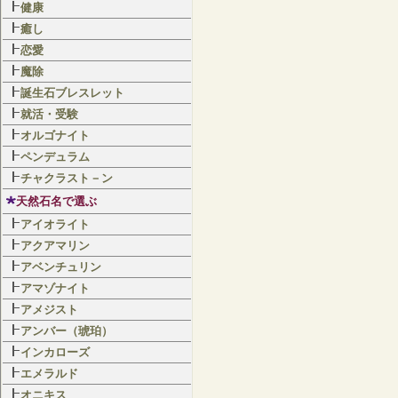
健康
癒し
恋愛
魔除
誕生石ブレスレット
就活・受験
オルゴナイト
ペンデュラム
チャクラスト－ン
天然石名で選ぶ
アイオライト
アクアマリン
アベンチュリン
アマゾナイト
アメジスト
アンバー（琥珀）
インカローズ
エメラルド
オニキス