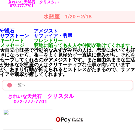
きれいな天然石 クリスタル
072-777-7701
水瓶座 1/20～2/18
守護石 アメジスト
サブストーン サファイア・翡翠
キーワード フレンドリー
メッセージ 窮地に陥っても友人や仲間が助けてくれます。
★自立心旺盛で行動的なみずがみ座の人は、恋愛においても好
きになったら、相手をよく見極めず一直線に進みがち。それを
セーブしてくれるのがアメジストです。また自由気ままな生活
が好きな水瓶座の人はクリエーティブな仕事が向いています
が、あまり行動が抑えられるとストレスがたまるので、サファ
イアや翡翠が癒してくれます。
一覧へ
クリスタル
きれいな天然石
072-777-7701