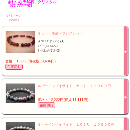
きれいな天然石 クリスタル
072-777-7701
1 / 1ページ
（全3件）
ルビー・水晶・ブレスレット
★Sｻｲｽﾞ(17ｾﾝﾁ)★
ﾙﾋﾞｰ(6ﾐﾘX27)
ｶｯﾄ水晶(6ﾐﾘX9)
価格： 15,000円(税抜 13,636円)
在庫切れ
ルビーインゾイサイト カット １２０００円
価格： 12,222円(税抜 11,111円)
在庫切れ
ルビーインゾイサイト １０ミリ １０５００円