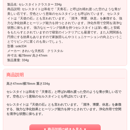
製品名: セレスタイトクラスター 334g
商品説明: セレスタイトは和名で「天青石」と呼ばれ晴れ渡った空のような青が
美しい石です。空色という意味のセルスタインとも呼ばれています。 セレスタ
イトは『天使の石』とも言われています。「清浄、博愛、休息」を象徴する、強
力な浄化効果とヒーリング能力を持つとされています。浄化作用で空間を清浄な
状態に保ちます。 強力なヒーリング効果を持つセレスタイトは深い癒しと安眠
をもたらすとされていますので寝室のインテリアにも最適です。また人間関係も
円滑にする効果もありますので家族団らんやコミュニケーションの向上というこ
とでリビングに置くのも良いでしょう。
型番: sele334
メーカー: きれいな天然石 クリスタル
外寸法: 幅78mm/ 高さ47mm
製品重量: 334g
商品説明
高さ47mm/横78mm 重さ334g
セレスタイトは和名で「天青石」と呼ばれ晴れ渡った空のような青が美しい石で
す。空色という意味のセルスタインとも呼ばれています。
セレスタイトは『天使の石』とも言われています。「清浄、博愛、休息」を象徴
する、強力な浄化効果とヒーリング能力を持つとされています。浄化作用で空間
を清浄な状態に保ちます。
強力なヒーリング効果を持つセレスタイトは深い癒しと安眠をもたらすとされて
いますので寝室のインテリアにも最適です。また人間関係も円滑にする効果もあ
▼ 商品説明の続きを見る ▼