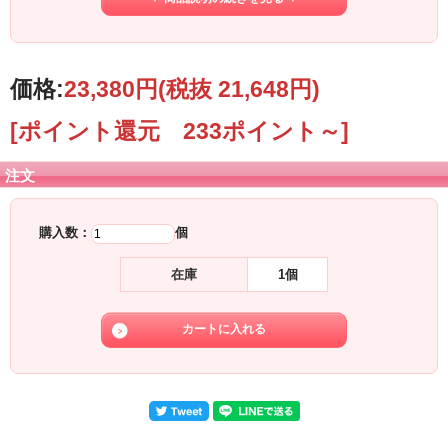
りますので家族団らんやコミュニケーションの向上ということでリビングに置く
のも良いでしょう。
・心身を落ち着かせ怒りを鎮める
・精神的安定をもたらす
価格:
23,380円
(税抜 21,648円)
・心を解放し安らぎを与えてくれる
[ポイント還元 233ポイント～]
・恋人や夫婦関係を円滑にする
・安眠効果のセレスタイトクラスターを寝室に置きましょう
注文
購入数：
個
在庫
1個