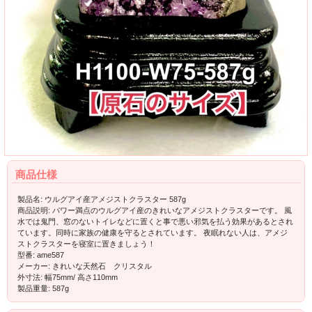
商品仕様
製品名: ウルグアイ産アメジストクラスター 587g
商品説明: パワー満点のウルグアイ産のきれいなアメジストクラスターです。 風
水では鬼門、窓のないトイレなどに置くと事で悪い邪気を払う効果があるとされ
ています。同時に家族の健康を守るとされています。 夜眠れない人は、アメジ
ストクラスターを寝室に置きましょう！
型番: ame587
メーカー: きれいな天然石 クリスタル
外寸法: 幅75mm/ 高さ110mm
製品重量: 587g