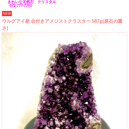
きれいな天然石 クリスタル
072-777-7701
NEW
ウルグアイ産 台付きアメジストクラスター 587g(原石の重
さ)