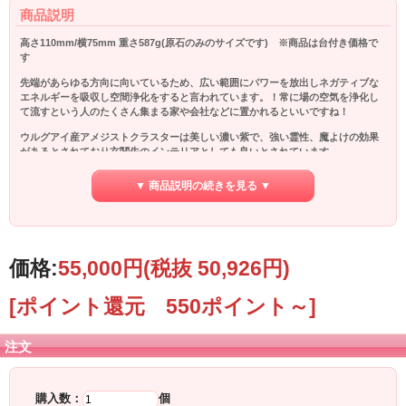
商品説明
高さ110mm/横75mm 重さ587g(原石のみのサイズです) ※商品は台付き価格で
す
先端があらゆる方向に向いているため、広い範囲にパワーを放出しネガティブな
エネルギーを吸収し空間浄化をすると言われています。！常に場の空気を浄化し
て流すという人のたくさん集まる家や会社などに置かれるといいですね！
ウルグアイ産アメジストクラスターは美しい濃い紫で、強い霊性、魔よけの効果
があるとされており玄関先のインテリアとしても良いとされています。
2月の誕生石として知られるアメジストの宝石言葉は”真実の愛””勝利と名誉、栄
▼ 商品説明の続きを見る ▼
光をもたらす宝石”です。
風水では鬼門、窓のないトイレなどに置くと事で悪い邪気を払う効果があるとさ
れています。同時に家族の健康を守るとされています。
パワー満点のウルグアイのきれいな産のきれいなアメジストクラスターです。
価格:
55,000円
(税抜 50,926円)
家族の心が傷ついていたら、心を癒して希望をもたらしてくれます。 優しく穏や
かな気持ちにしてくれて、ヒーリング効果が高いです。
[ポイント還元 550ポイント～]
夜眠れない人は、アメジストクラスターを寝室に置きましょう！
注文
購入数：
個