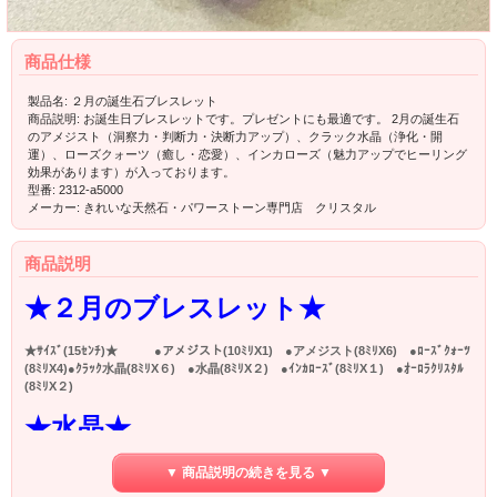
商品仕様
製品名: ２月の誕生石ブレスレット
商品説明: お誕生日ブレスレットです。プレゼントにも最適です。 2月の誕生石
のアメジスト（洞察力・判断力・決断力アップ）、クラック水晶（浄化・開
運）、ローズクォーツ（癒し・恋愛）、インカローズ（魅力アップでヒーリング
効果があります）が入っております。
型番: 2312-a5000
メーカー: きれいな天然石・パワーストーン専門店 クリスタル
商品説明
★２月のブレスレット★
★ｻｲｽﾞ(15ｾﾝﾁ)★ ●アメジスト(10ﾐﾘX1) ●アメジスト(8ﾐﾘX6) ●ﾛｰｽﾞｸｫｰﾂ
(8ﾐﾘX4)●ｸﾗｯｸ水晶(8ﾐﾘX６) ●水晶(8ﾐﾘX２) ●ｲﾝｶﾛｰｽﾞ(8ﾐﾘX１) ●ｵｰﾛﾗｸﾘｽﾀﾙ
(8ﾐﾘX２)
★水晶★
★すべて浄め、あらゆる幸福を呼びます★
▼ 商品説明の続きを見る ▼