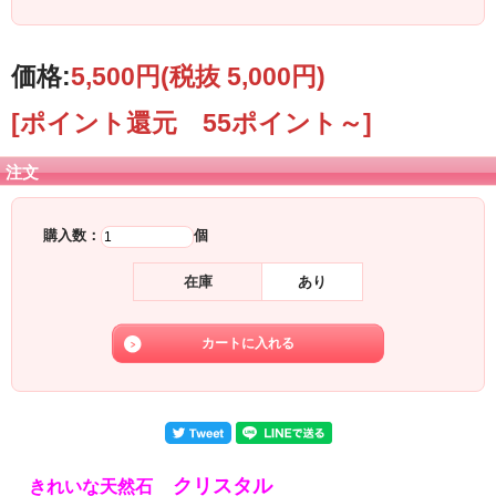
水晶は調和を生み出し、それらを統合、強化してよりパワフルな力を発揮するよ
うに導きます。
古来より浄化、活性化、潜在能力の開発、魔除け、霊性の向上などのあらゆる効
価格:
5,500円
(税抜 5,000円)
力で知られ、宗教や呪術の道具として用いられてきました。
優れた浄化作用を持つため石の浄化にクリスタルのクラスターなどが用いられま
[ポイント還元 55ポイント～]
す。
注文
購入数：
個
在庫
あり
クリスタル
きれいな天然石